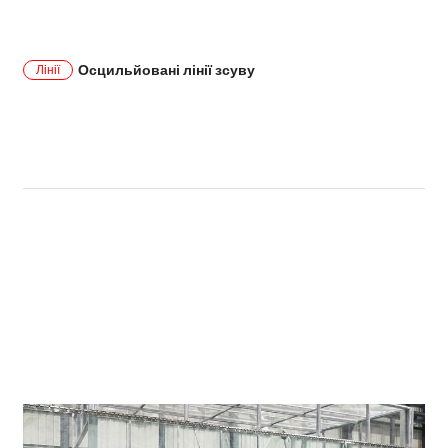
Осцильйовані лінії зсуву
Лінії